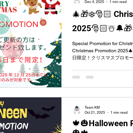
Dec 4, 2025
1 min read
🎄🎁❄️🎅🏻 Chri
2025🎅🏻☃️🔔🎁
Special Promotion for Chris
Christmas Promotion 202
日限定！クリスマスプロモ
きます。 🎁30時間以上の
間をプレゼント致します。 
続の方は、＋5時間をプレゼント
☃️この特別プロモーションは、2
授業料の支払い済みの方のみが対象です
プロモーションは現金化で
い。 ③ ☃️この特別プロモーションはご継続・ご更新の方
Team KM
Oct 21, 2025
1 min read
の在校生に適用されています。 🎄S
🍁🎃Halloween 
ต้อนรับเทศกาลคริสมาสต์ ปี 2
นพิเศษ เริ่มตั้งแต่วันนี้ ถึง วัน