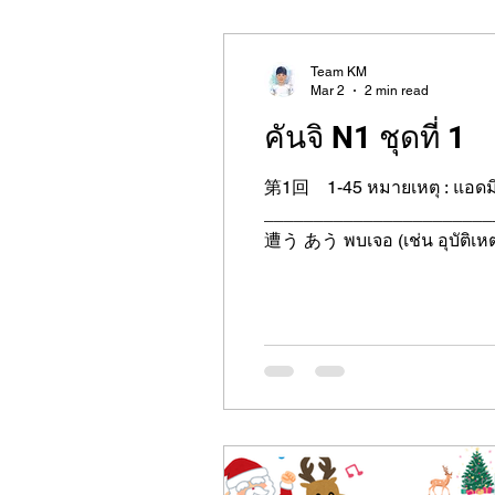
Team KM
Mar 2
2 min read
คันจิ N1 ชุดที่ 1
第1回 1-45 หมายเหตุ : แอดมิน
_______________________________
遭う あう พบเจอ (เช่น อุบัติเหตุ, การถูกขโมย) 2 飼う かう เลี้ยงสัตว์ 3 沿う そう เลียบไปตาม, ตามแนว 4 縫う ぬう เย็บผ้า 5
酔う よう เมา 6 奪う うばう แย่ง, ปล้น 7 覆う おおう คลุม, ปกคลุม 8 狂う くるう บ้า, เพี้ยน, ผิดปกติ 9 誘う さそう ชวน 10