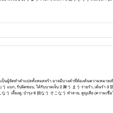
คาดการณ์ 9 説く とく อธิบาย, สั่งสอน 10 築く きずく สร้าง, ก่อสร้าง 11 背く
ป็นผู้จัดทำคำแปลทั้งหมดจร้า อาจมีบางคำที่ต้องค้นความหมายเพิ่
く ฝ่าฝืน, ขัดขืน 12 導く みちびく นำทาง, ชี้นำ 1