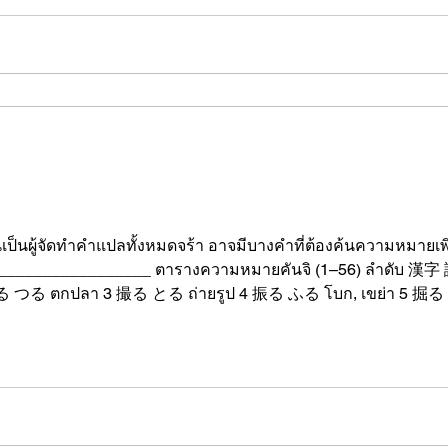
ป็นผู้จัดทำคำแปลทั้งหมดจร้า อาจมีบางคำที่ต้องค้นความหมายเพิ
_________ ตารางความหมายคันจิ (1–56) ลำดับ 漢字 読み方 ความหมายภาษาไทย 1
くさる เน่า, เสีย 12 削る けずる ขูด, ตัด