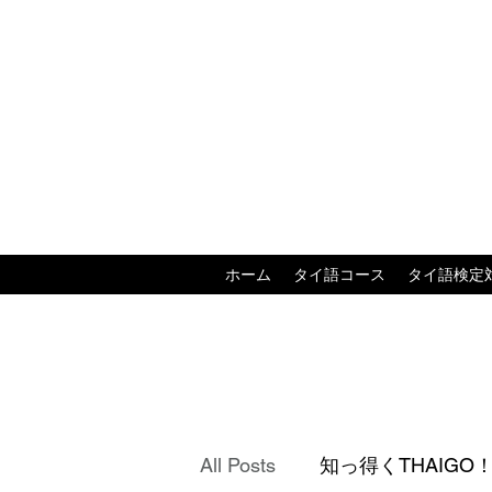
ホーム
タイ語コース
タイ語検定
All Posts
知っ得くTHAIGO