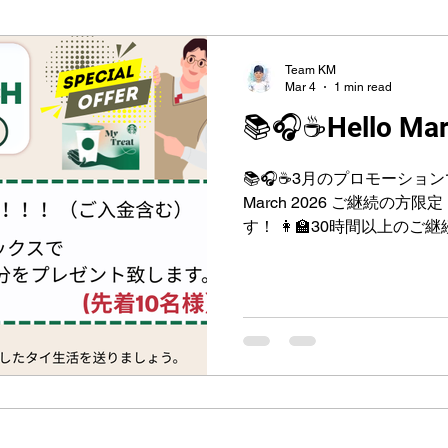
ี่ปุ่น・สรุปN5
Team KM
Mar 4
1 min read
📚🎧☕Hello Ma
📚🎧☕3月のプロモーションです。☕🎧 📚
March 2026 ご継続の
す！ 👩‍🏫30時間以上のご継続の方は！！！（ご入金含
む）スターバックスで👩‍🏫
をプレゼント致します。 Ps
す。 ☕スタバでタイ語で注文してくださいね☕ そして更
にもっと充実したタイ生活を
ャンスを見逃さないようにし
問やご相談ございましたら
ります。 ^^ Khoopkhunkh
タイ語会話 #タイ語中級 #เรียนภา
มีนาคม พิเศษสำหรับนักเรียนปัจ