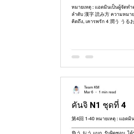
หมายเหตุ : แอดมินเป็นผู้จัด
ลำดับ 漢字 読み方 ความหมายภาษาไทย 1 添う そう แนบ, ติดตาม, ไปด้วย 2 襲う おそう โจมตี, จู่โจม, ถาโถม 3 慕う したう
คิดถึง, เคารพรัก 4 潤う うるおう ชุ่มชื้น, ร่ำรวยขึ้น 5 漂う ただよう ลอย, ล่องลอย, ฟุ้ง 6 繕う つくろう ปะชุน, ซ่อมแซม 7 賄
う まかなう จัดหา, จ่าย, รับผิดชอบค่าใช้จ่าย 8 裁く さばく ตัดสิน, พิพากษา 9 嘆く なげく คร่ำครวญ, โศกเศร้า 10 懐く なつ
く คุ้นเคย, ผูกพัน 11 欺
Team KM
Mar 6
1 min read
คันจิ N1 ชุดที่ 4
第4回 1-40 หมายเหตุ : แอดมินเ
_______________________________
負う おう แบก, รับผิดชอบ, ได้รับบาดเจ็บ 2 舞う まう ร่ายรำ, เต้นรำ 3 競う きそう แข่งขัน 4 担う になう แบก, รับภาระ 5 養