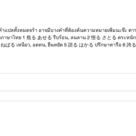
👩‍🏫 สำหรับผู้ที่จะต่อคอร์ส 30
กำนัลสตาร์
ทำคำแปลทั้งหมดจร้า อาจมีบางคำที่ต้องค้นความหมายเพิ่มนะจ๊ะ ต
る たまわる ได้รับ (คำยกย่อง) 12 葬る