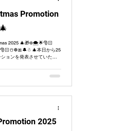
stmas Promotion
🎄
tmas 2025 🎄🎁❄️🌨️🌟🎅🏻
5🎄🎅🏻☃️❆🎀🔔☃︎ 🎄本日から25
ーションを発表させていただ
ご更新・ご継続の方は、＋2時
70時間以上のご更新・ご継
致します。 ❄️🎄備考： ①
025 年12 月25 日までに
。 ② ☃️この特別
きませんので、ご了承くださ
pecial Promotion
Promotion 2025
025🎄 🎄🎁❄️🌟🎅🏻โปรโมชั่
ที่ 25 ธันวาคมนี้เท