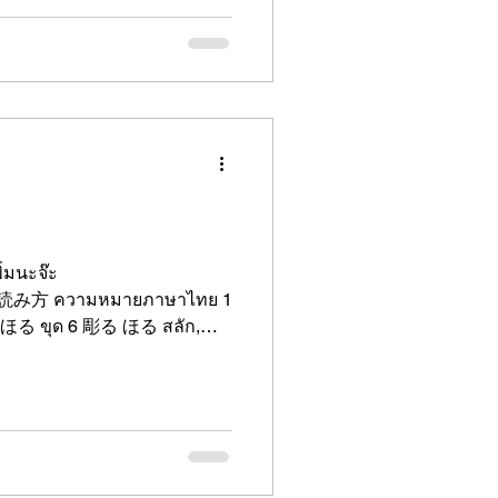
่มนะจ๊ะ