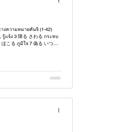
 ชั่วโมงขึ้นไป👩‍🏫 รับฟรี! บัตร
ารางความหมายคันจิ (1-42)