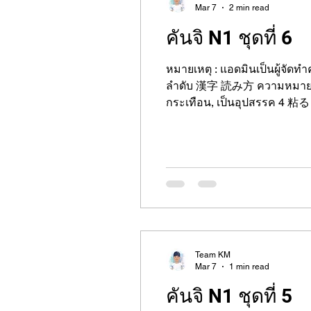
Mar 7
2 min read
คันจิ N1 ชุดที่ 6
หมายเหตุ : แอดมินเป็นผู้จัด
ลำดับ 漢字 読み方 ความหมายภาษาไทย 1 焦る あせる รีบร้อน, ลนลาน 2 悟る さとる ตระหนัก, รู้แจ้ง 3 障る さわる กระทบ
กระเทือน, เป็นอุปสรรค 4 粘る ねばる เหนียว, อดทน, ยืนหยัด 5 諮る はかる ปรึกษาหารือ 6 誇る ほこる ภูมิใจ 7 偽る いつわ
る ปลอม, หลอกลวง 8 怠る おこたる ละเลย, เพิกเฉย 9 陥る おちいる ตกอยู่ใน, ติดกับ 10 遮る さえぎる ขวาง, กีดขวาง 11 賜
Team KM
Mar 7
1 min read
คันจิ N1 ชุดที่ 5