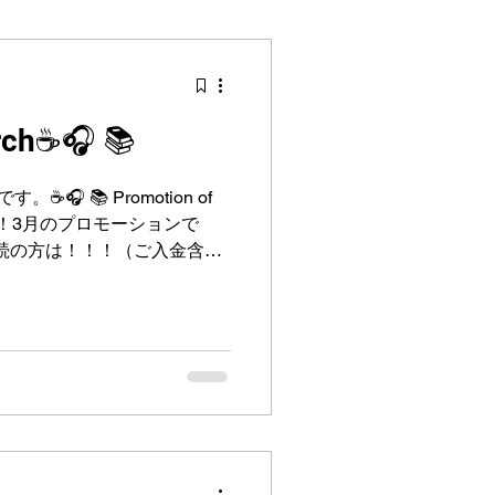
rch☕🎧 📚
 Promotion of
方限定！3月のプロモーションで
 使えるギフト券500バーツ分
. ギフト券は先着10名様で
送りましょう。 是非このチ
てくださいね。 その他ご質
いつでもご連絡お待ちしてお
rap^^ #タイ語学校 #タイ文字 #
ษาไทย โปรโมชั่นเดือน
จุบันที่จะต่อคอร์สเท่านั้นจร้า!