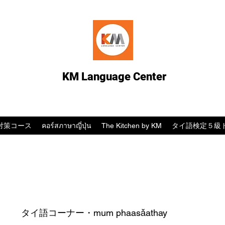
KM Language Center
対策コース
คอร์สภาษาญี่ปุ่น
The Kitchen by KM
タイ語検定５級
！
タイ語コーナー・mum phaasǎathay