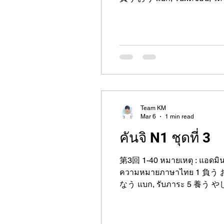
う やしなう เลี้ยงดู, บำรุง 6 損なう そこなう ทำลาย, สูญเสีย 7 恥じらう はじらう เขินอาย 8 見計らう みはからう กะเวลา,
Team KM
Mar 6
1 min read
คันจิ N1 ชุดที่ 3
第3回 1-40 หมายเหตุ : แอดมินเ
ความหมายภาษาไทย 1 負う おう แบก, รับผิดชอบ, ได้รับบาดเจ็บ 2 舞う まう ร่ายรำ, เต้นรำ 3 競う きそう แข่งขัน 4 担う に
なう แบก, รับภาระ 5 養う やしなう เลี้ยงดู, บำรุง 6 損なう そこなう ทำลาย, สูญเสีย (ความเชื่อใจ ฯลฯ) 7 恥じらう はじらう
เขินอาย 8 見計らう みはからう กะเวลา, คาดการณ์ 9 説く とく อธิบาย, สั่งสอน 10 築く きずく สร้าง, ก่อสร้าง 11 背く そむ