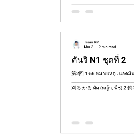
Team KM
Mar 2
2 min read
คันจิ N1 ชุดที่ 2
第2回 1-56 หมายเหตุ : แอดมินเ
_______________________________
刈る かる ตัด (หญ้า, พืช) 2 釣る つる ตกปลา 3 撮る とる ถ่ายรูป 4 振る ふる โบก, เขย่า 5 掘る ほる ขุด 6 彫る ほる สลัก,
แกะสลัก 7 盛る もる ใส่, เติม, 盛อาหาร 8 至る いたる ถึง, ไปถึง 9 劣る おとる ด้อยกว่า, แพ้ 10 飾る かざる ตกแต่ง 11 腐る