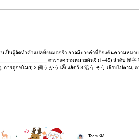
เป็นผู้จัดทำคำแปลทั้งหมดจร้า อาจมีบางคำที่ต้องค้นความหมายเ
_________ ตารางความหมายคันจิ (1–45) ลำดับ 漢字 読み方 ความหมายภาษาไทย 1
誓う ちかう สาบาน, ปฏิญาณ 11 倣う ならう เลียนแบบ, ทำ
Team KM