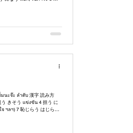
มนะจ๊ะ ลำดับ 漢字 読み方