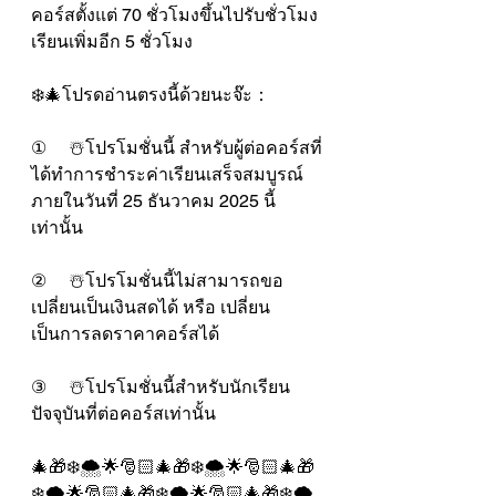
คอร์สตั้งแต่ 70 ชั่วโมงขึ้นไปรับชั่วโมง
เรียนเพิ่มอีก 5 ชั่วโมง
❄️🎄โปรดอ่านตรงนี้ด้วยนะจ๊ะ：
①     ☃️โปรโมชั่นนี้ สำหรับผู้ต่อคอร์สที่
ได้ทำการชำระค่าเรียนเสร็จสมบูรณ์
ภายในวันที่ 25 ธันวาคม 2025 นี้
เท่านั้น
②     ☃️โปรโมชั่นนี้ไม่สามารถขอ
เปลี่ยนเป็นเงินสดได้ หรือ เปลี่ยน
เป็นการลดราคาคอร์สได้
③     ☃️โปรโมชั่นนี้สำหรับนักเรียน
ปัจจุบันที่ต่อคอร์สเท่านั้น
🎄🎁❄️🌨️🌟🎅🏻🎄🎁❄️🌨️🌟🎅🏻🎄🎁
❄️🌨️🌟🎅🏻🎄🎁❄️🌨️🌟🎅🏻🎄🎁❄️🌨️