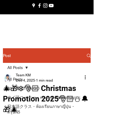
Post
All Posts
Team KM
All Posts
Dec 4, 2025
1 min read
🎄🎁❄️🎅🏻 Christmas
知っ得くTHAIGO！
Promotion 2025🎅🏻☃️🔔
タイ語コーナー・mum phaasǎathay
日本語クラス・ห้องเรียนภาษาญี่ปุ่น・
🎁🎄
สรุปN5