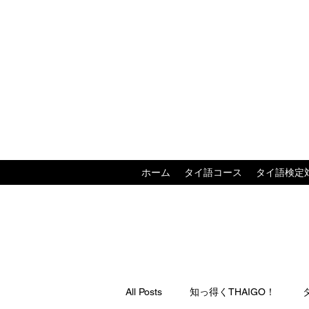
ホーム
タイ語コース
タイ語検定
All Posts
知っ得くTHAIGO！