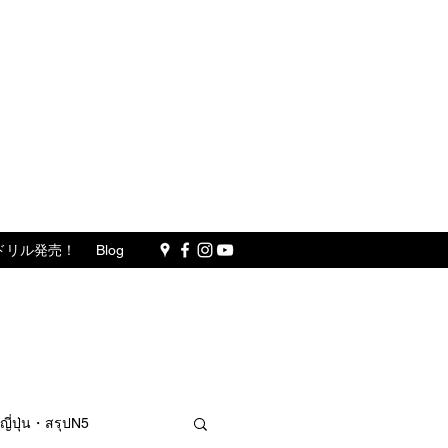
ドリル発売！
Blog
ปุ่น・สรุปN5