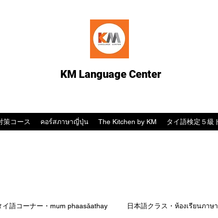
KM Language Center
対策コース
คอร์สภาษาญี่ปุ่น
The Kitchen by KM
タイ語検定５級
タイ語コーナー・mum phaasǎathay
日本語クラス・ห้องเรียนภาษาญี่