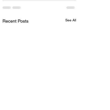
See All
Recent Posts
คันจิ N1 ชุดที่ 6
คันจิ N1 ชุดที่ 5