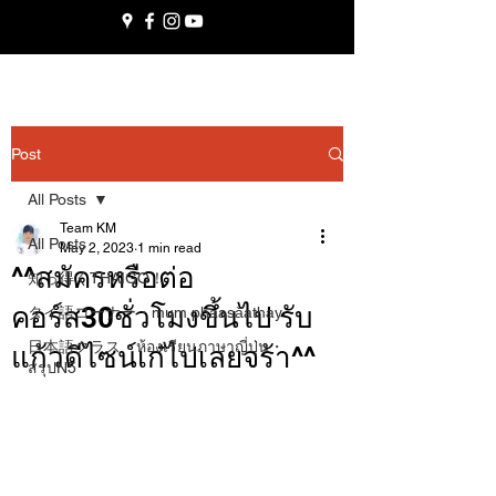
Post
All Posts
Team KM
All Posts
May 2, 2023
1 min read
^^สมัครหรือต่อ
知っ得くTHAIGO！
คอร์ส30ชั่วโมงขึ้นไป รับ
タイ語コーナー・mum phaasǎathay
日本語クラス・ห้องเรียนภาษาญี่ปุ่น・
แก้วดีไซน์เก๋ไปเลยจร้า^^
สรุปN5