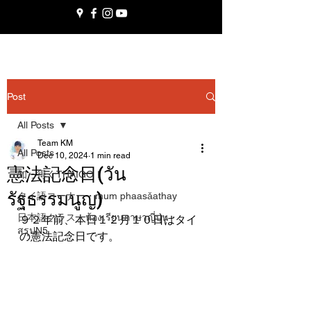
Post
All Posts
Team KM
All Posts
Dec 10, 2024
1 min read
憲法記念日(วัน
知っ得くTHAIGO！
รัฐธรรมนูญ)
タイ語コーナー・mum phaasǎathay
日本語クラス・ห้องเรียนภาษาญี่ปุ่น・
９２年前、本日１２月１０日はタイ
สรุปN5
の憲法記念日です。