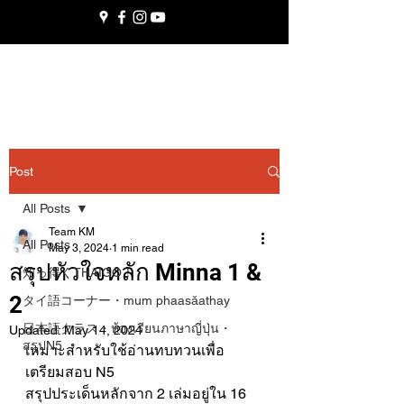
Post
All Posts
Team KM
All Posts
May 3, 2024
1 min read
สรุปหัวใจหลัก Minna 1 &
知っ得くTHAIGO！
2
タイ語コーナー・mum phaasǎathay
日本語クラス・ห้องเรียนภาษาญี่ปุ่น・
Updated:
May 14, 2024
สรุปN5
เหมาะสำหรับใช้อ่านทบทวนเพื่อ
เตรียมสอบ N5 
สรุปประเด็นหลักจาก 2 เล่มอยู่ใน 16 