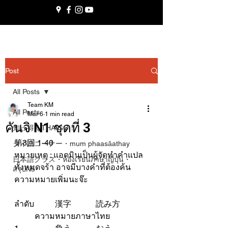
Post
All Posts
Team KM
All Posts
Mar 6
1 min read
คันจิ N1 ชุดที่ 3
知っ得くTHAIGO！
第3回 1-40
タイ語コーナー・mum phaasǎathay
หมายเหตุ : แอดมินเป็นผู้จัดทำคำแปล
日本語クラス・ห้องเรียนภาษาญี่ปุ่น・
ทั้งหมดจร้า อาจมีบางคำที่ต้องค้น
สรุปN5
ความหมายเพิ่มนะจ๊ะ
ลำดับ	漢字		読み方	
	ความหมายภาษาไทย