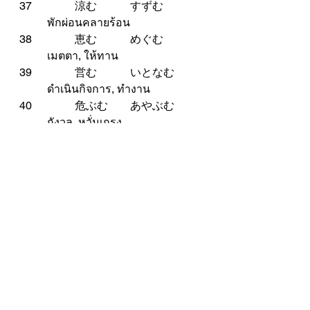
37		涼む		すずむ	
	พักผ่อนคลายร้อน
38		恵む		めぐむ	
	เมตตา, ให้ทาน
39		営む		いとなむ	
	ดำเนินกิจการ, ทำงาน
40		危ぶむ	あやぶむ	
	กังวล, หวั่นเกรง
See All
Recent Posts