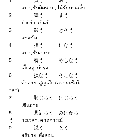
1		負う		おう		
	แบก, รับผิดชอบ, ได้รับบาดเจ็บ
2		舞う		まう		
	ร่ายรำ, เต้นรำ
3		競う		きそう	
	แข่งขัน
4		担う		になう	
	แบก, รับภาระ
5		養う		やしなう	
	เลี้ยงดู, บำรุง
6		損なう	そこなう	
	ทำลาย, สูญเสีย (ความเชื่อใจ 
ฯลฯ)
7		恥じらう	はじらう	
	เขินอาย
8		見計らう	みはから
う	กะเวลา, คาดการณ์
9		説く		とく		
	อธิบาย, สั่งสอน