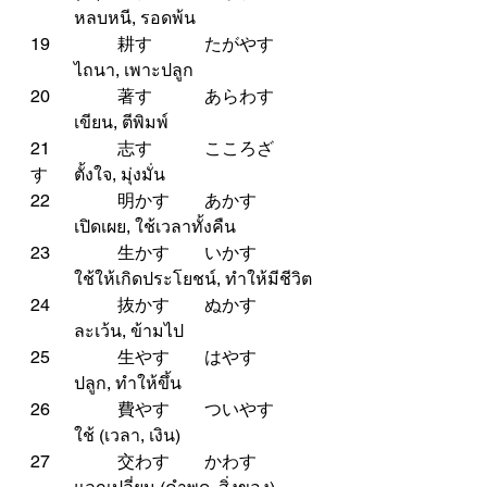
	หลบหนี, รอดพ้น
19		耕す		たがやす	
	ไถนา, เพาะปลูก
20		著す		あらわす	
	เขียน, ตีพิมพ์
21		志す		こころざ
す	ตั้งใจ, มุ่งมั่น
22		明かす	あかす	
	เปิดเผย, ใช้เวลาทั้งคืน
23		生かす	いかす	
	ใช้ให้เกิดประโยชน์, ทำให้มีชีวิต
24		抜かす	ぬかす	
	ละเว้น, ข้ามไป
25		生やす	はやす	
	ปลูก, ทำให้ขึ้น
26		費やす	ついやす	
	ใช้ (เวลา, เงิน)
27		交わす	かわす	