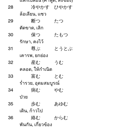
	แลกเปลี่ยน (คำพูด, สิ่งของ)
28		冷やかす	ひやかす	
	ล้อเลียน, แซว
29		断つ		たつ		
	ตัดขาด, เลิก
30		保つ		たもつ	
	รักษา, คงไว้
31		尊ぶ		とうとぶ	
	เคารพ, ยกย่อง
32		産む		うむ		
	คลอด, ให้กำเนิด
33		富む		とむ		
	ร่ำรวย, อุดมสมบูรณ์
34		病む		やむ		
	ป่วย
35		歩む		あゆむ	
	เดิน, ก้าวไป
36		絡む		からむ	
	พันกัน, เกี่ยวข้อง