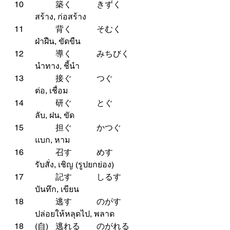
10		築く		きずく	
	สร้าง, ก่อสร้าง
11		背く		そむく	
	ฝ่าฝืน, ขัดขืน
12		導く		みちびく	
	นำทาง, ชี้นำ
13		接ぐ		つぐ		
	ต่อ, เชื่อม
14		研ぐ		とぐ		
	ลับ, ฝน, ขัด
15		担ぐ		かつぐ	
	แบก, หาม
16		召す		めす		
	รับสั่ง, เชิญ (รูปยกย่อง)
17		記す		しるす	
	บันทึก, เขียน
18		逃す		のがす	
	ปล่อยให้หลุดไป, พลาด
18 	(自)	逃れる	のがれる	