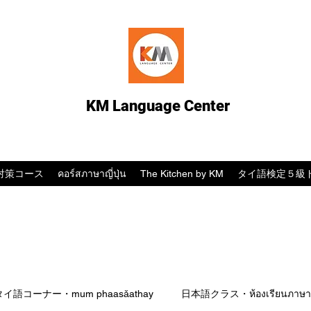
KM Language Center
対策コース
คอร์สภาษาญี่ปุ่น
The Kitchen by KM
タイ語検定５級
タイ語コーナー・mum phaasǎathay
日本語クラス・ห้องเรียนภาษาญี่