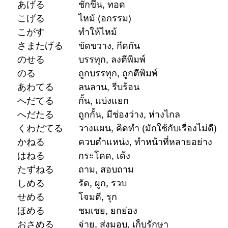
39		揚げる		あげる		ชักขึ้น, ทอด
40		焦げる		こげる		ไหม้ (อกรรม)
40 (他)	焦がす		こがす		ทำให้ไหม้
41		妨げる		さまたげる	ขัดขวาง, กีดกัน
42		載せる		のせる		บรรทุก, ลงตีพิมพ์
42 (自)	載る			のる			ถูกบรรทุก, ถูกตีพิมพ์
43		慌てる		あわてる		ลนลาน, รีบร้อน
44		隔てる		へだてる		กั้น, แบ่งแยก
44 (自)	隔たる		へだたる		ถูกกั้น, มีช่องว่าง, ห่างไกล
45		企てる		くわだてる	วางแผน, คิดทำ (มักใช้กับเรื่องไม่ดี)
46		兼ねる		かねる		ควบตำแหน่ง, ทำหน้าที่หลายอย่าง
47		跳ねる		はねる		กระโดด, เด้ง
48		尋ねる		たずねる		ถาม, สอบถาม
49		締める		しめる		รัด, ผูก, รวบ
50		攻める		せめる		โจมตี, รุก
51		褒める		ほめる		ชมเชย, ยกย่อง
52		納める		おさめる		จ่าย, ส่งมอบ, เก็บรักษา