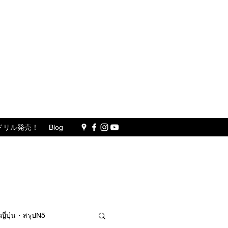
ドリル発売！
Blog
ปุ่น・สรุปN5