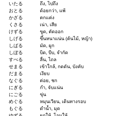
8		至る			いたる		ถึง, ไปถึง
9		劣る			おとる		ด้อยกว่า, แพ้
10		飾る			かざる		ตกแต่ง
11		腐る			くさる		เน่า, เสีย
12		削る			けずる		ขูด, ตัดออก
13		茂る			しげる		ขึ้นหนาแน่น (ต้นไม้, หญ้า)
14		縛る			しばる		มัด, ผูก
15		絞る			しぼる		บิด, บีบ, จำกัด
16		滑る			すべる		ลื่น, ไถล
17		迫る			せまる		เข้าใกล้, กดดัน, บังคับ
18		黙る			だまる		เงียบ
19		殴る			なぐる		ต่อย, ชก
20		握る			にぎる		กำ, จับแน่น
21		濁る			にごる		ขุ่น
22		巡る			めぐる		หมุนเวียน, เดินทางรอบ
23		潜る			もぐる		ดำน้ำ, มุด
24		譲る			ゆずる		ยกให้, โอนให้