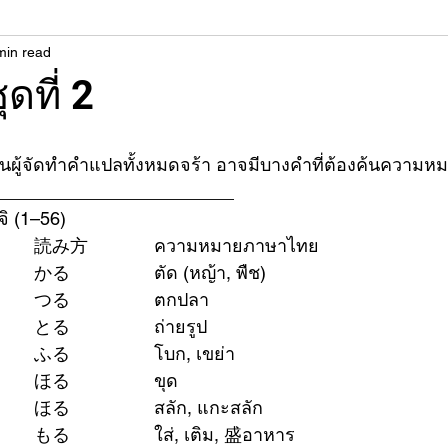
min read
ุดที่ 2
็นผู้จัดทำคำแปลทั้งหมดจร้า อาจมีบางคำที่ต้องค้นความหม
________________________
ิ (1–56)
ลำดับ	漢字			読み方		ความหมายภาษาไทย
1		刈る			かる			ตัด (หญ้า, พืช)
2		釣る			つる			ตกปลา
3		撮る			とる			ถ่ายรูป
4		振る			ふる			โบก, เขย่า
5		掘る			ほる			ขุด
6		彫る			ほる			สลัก, แกะสลัก
7		盛る			もる			ใส่, เติม, 盛อาหาร