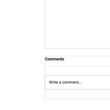
คันจิ N1 ชุดที่ 1
Comments
第1回 1-45 หมายเหตุ : แอดมิน
เป็นผู้จัดทำคำแปลทั้งหมดจร้า อาจ
มีบางคำที่ต้องค้นความหมายเพิ่ม
Write a comment...
นะจ๊ะ
__________________________
______________ ตารางความ
หมายคันจิ (1–45) ลำดับ 漢字 読み
方 ความหมายภาษาไทย 1 遭う あ