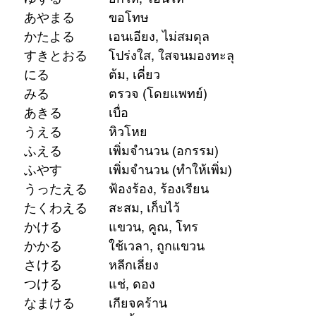
25		謝る			あやまる		ขอโทษ
26		偏る			かたよる		เอนเอียง, ไม่สมดุล
27		透き通る		すきとおる	โปร่งใส, ใสจนมองทะลุ
28		煮る			にる			ต้ม, เคี่ยว
29		診る			みる			ตรวจ (โดยแพทย์)
30		飽きる		あきる		เบื่อ
31		飢える		うえる		หิวโหย
32		殖える		ふえる		เพิ่มจำนวน (อกรรม)
32 (他)	殖やす		ふやす		เพิ่มจำนวน (ทำให้เพิ่ม)
33		訴える		うったえる	ฟ้องร้อง, ร้องเรียน
34		蓄える		たくわえる	สะสม, เก็บไว้
35		掛ける		かける		แขวน, คูณ, โทร
35 (自)	掛かる		かかる		ใช้เวลา, ถูกแขวน
36		避ける		さける		หลีกเลี่ยง
37		漬ける		つける		แช่, ดอง
38		怠ける		なまける		เกียจคร้าน