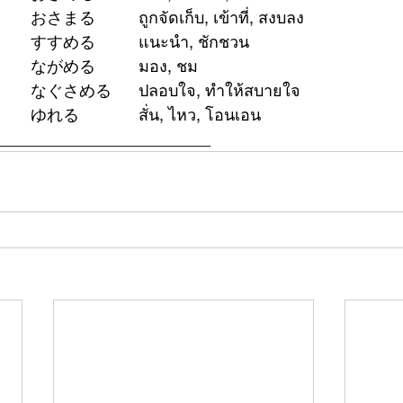
52 (自)	納まる		おさまる		ถูกจัดเก็บ, เข้าที่, สงบลง
53		勧める		すすめる		แนะนำ, ชักชวน
54		眺める		ながめる		มอง, ชม
55		慰める		なぐさめる	ปลอบใจ, ทำให้สบายใจ
56		揺れる		ゆれる		สั่น, ไหว, โอนเอน
________________________