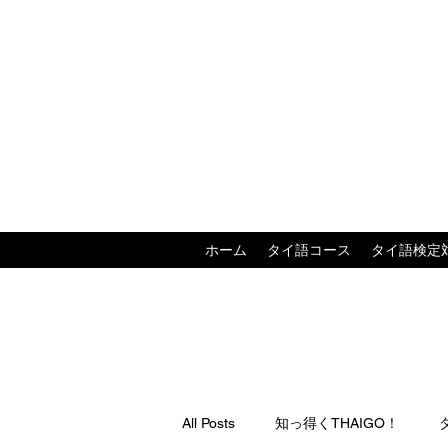
ホーム
タイ語コース
タイ語検定
All Posts
知っ得くTHAIGO！