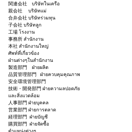
関連会社　บริษัทในเครือ　
親会社　 บริษัทแม่
合弁会社 บริษัทร่วมทุน
子会社 บริษัทลูก
工場 โรงงาน
事務所 สำนักงาน
本社 สำนักงานใหญ่
ศัพท์ที่เกี่ยวข้อง
ฝ่านต่างๆในสำนักงาน
製造部門　ฝ่ายผลิต
品質管理部門   ฝ่ายควบคุมคุณภาพ
安全環境管理部門
技術・開発部門 ฝ่ายความลปอดภัย
และสิ่งแวดล้อม
人事部門 ฝ่ายบุคคล
営業部門 ฝ่ายการตลาด 
経理部門  ฝ่ายบัญชี
購買部門  ฝ่ายจัดซื้อ
ตำแหน่งต่างๆ