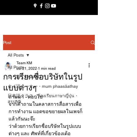
Post
All Posts
Team KM
All Posts
Jul 21, 2022
1 min read
การเรียกชื่อบริษัทในรูป
知っ得くTHAIGO！
แบบต่างๆ
タイ語コーナー・mum phaasǎathay
日本語クラス・ห้องเรียนภาษาญี่ปุ่น・
ถามมา - ตอบไป
สรุปN5
จากคำถามในคลาสการสื่อสารเพื่อ
การทำงาน แอดขอขยายผลในเพจก็
แล้วกันนะจ๊ะ
ว่าด้วยการเรียกชื่อบริษัทในรูปแบบ
ต่างๆ และ ศัพท์ที่เกี่ยวข้องเด้อ