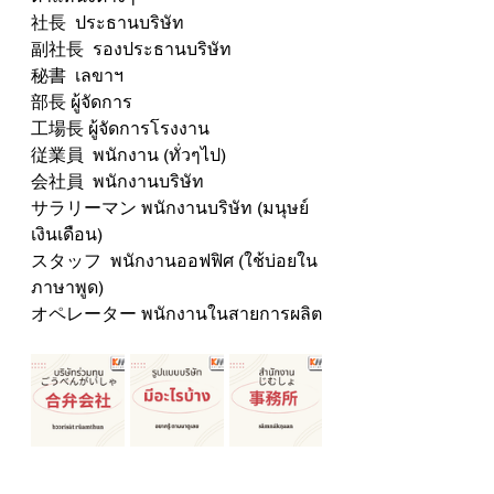
社長  ประธานบริษัท
副社長  รองประธานบริษัท
秘書  เลขาฯ
部長 ผู้จัดการ
工場長 ผู้จัดการโรงงาน
従業員  พนักงาน (ทั่วๆไป)
会社員  พนักงานบริษัท
サラリーマン พนักงานบริษัท (มนุษย์
เงินเดือน)
スタッフ  พนักงานออฟฟิศ (ใช้บ่อยใน
ภาษาพูด)
オペレーター พนักงานในสายการผลิต